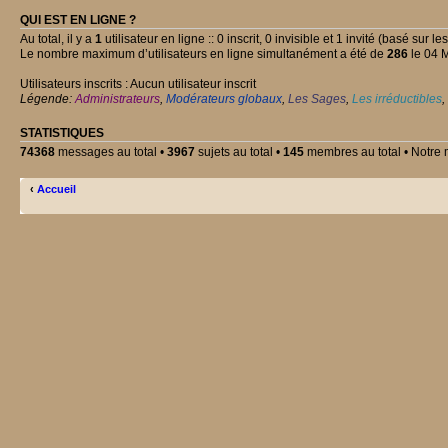
QUI EST EN LIGNE ?
Au total, il y a
1
utilisateur en ligne :: 0 inscrit, 0 invisible et 1 invité (basé sur l
Le nombre maximum d’utilisateurs en ligne simultanément a été de
286
le 04 
Utilisateurs inscrits : Aucun utilisateur inscrit
Légende:
Administrateurs
,
Modérateurs globaux
,
Les Sages
,
Les irréductibles
,
STATISTIQUES
74368
messages au total •
3967
sujets au total •
145
membres au total • Notre 
‹
Accueil