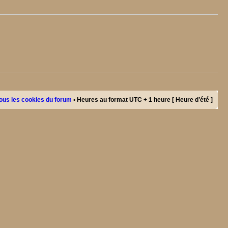
ous les cookies du forum
• Heures au format UTC + 1 heure [ Heure d’été ]