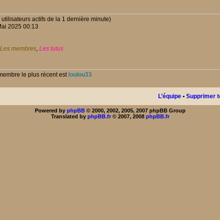
es utilisateurs actifs de la 1 dernière minute)
Mai 2025 00:13
Les membres
,
Les tutus
membre le plus récent est
loulou33
L’équipe
•
Supprimer t
Powered by
phpBB
© 2000, 2002, 2005, 2007 phpBB Group
Translated by
phpBB.fr
© 2007, 2008
phpBB.fr