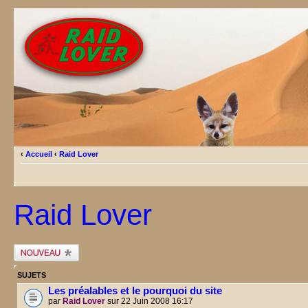
‹
Accueil
‹
Raid Lover
Raid Lover
Publier un
nouveau sujet
SUJETS
Les préalables et le pourquoi du site
par
Raid Lover
sur 22 Juin 2008 16:17