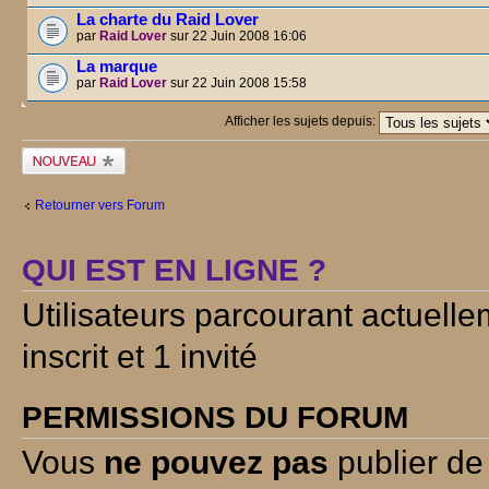
La charte du Raid Lover
par
Raid Lover
sur 22 Juin 2008 16:06
La marque
par
Raid Lover
sur 22 Juin 2008 15:58
Afficher les sujets depuis:
Publier un
nouveau sujet
Retourner vers Forum
QUI EST EN LIGNE ?
Utilisateurs parcourant actuelle
inscrit et 1 invité
PERMISSIONS DU FORUM
Vous
ne pouvez pas
publier de